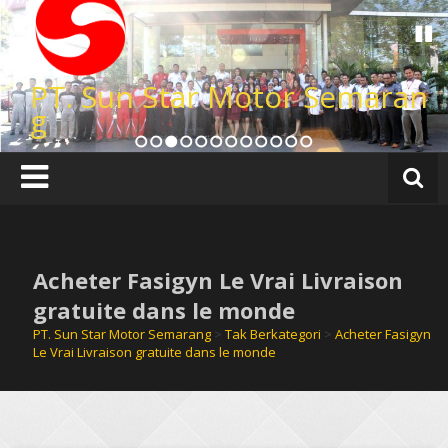
Lompat
ke
konten
PT. Sun Star Motor Semaran
g
1
2
3
4
5
6
7
8
9
10
11
12
Acheter Fasigyn Le Vrai Livraison
gratuite dans le monde
PT. Sun Star Motor Semarang
>
Tak Berkategori
>
Acheter Fasigyn
Le Vrai Livraison gratuite dans le monde