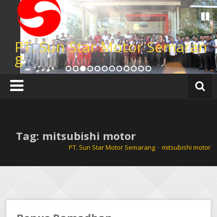
Lompat
ke
konten
PT. Sun Star Motor Semaran
g
1
2
3
4
5
6
7
8
9
10
11
12
Tag: mitsubishi motor
PT. Sun Star Motor Semarang
>
mitsubishi motor